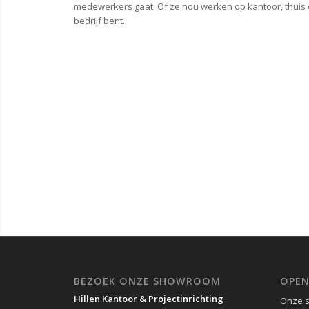
medewerkers gaat. Of ze nou werken op kantoor, thuis o
bedrijf bent.
BEZOEK ONZE SHOWROOM
OPEN
Hillen Kantoor & Projectinrichting
Onze 