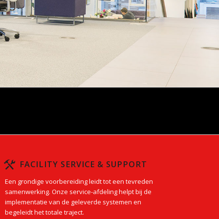
FACILITY SERVICE & SUPPORT
Een grondige voorbereiding leidt tot een tevreden
samenwerking. Onze service-afdeling helpt bij de
implementatie van de geleverde systemen en
begeleidt het totale traject.