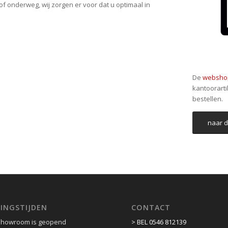
f onderweg, wij zorgen er voor dat u optimaal in
De
websho
kantoorarti
bestellen.
naar 
INGSTIJDEN
CONTACT
showroom is geopend
> BEL 0546 812139