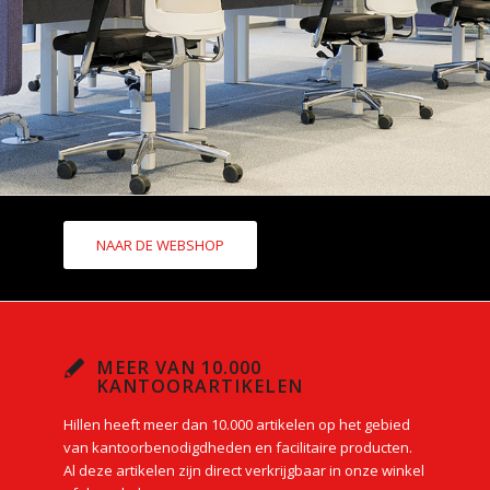
NAAR DE WEBSHOP
MEER VAN 10.000
KANTOORARTIKELEN
Hillen heeft meer dan 10.000 artikelen op het gebied
van kantoorbenodigdheden en facilitaire producten.
Al deze artikelen zijn direct verkrijgbaar in onze winkel