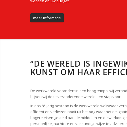
wensen en uw budget.
meer informatie
“DE WERELD IS INGEWIK
KUNST OM HAAR EFFIC
De werkwereld verandert in een hoog tempo, wij veran
blijven wij deze veranderende wereld een stap voor.
In ons 85 jarig bestaan is de werkwereld weliswaar ve
efficiënt en verliezen nooit uit het oog waar het om ga
hogere eisen gesteld aan de middelen en de werkomgevi
persoonlijke, nuchtere en vakkundige wijze te adviseren